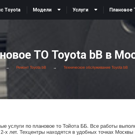
с Toyota
Модели
Услуги
Плановое 
новое ТО Toyota bB в Мо
Ремонт Toyota bB
Техническое обслуживание Toyota bB
е услуги по плановое то Тойота ББ. Все работы выпол
 2-х лет. Техцентры находятся в удобных точках Москвы