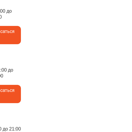
:00 до
0
саться
9:00 до
00
саться
0 до 21:00