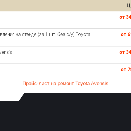
Ц
s
от 34
ения на стенде (за 1 шт. без с/у) Toyota
от 6
vensis
от 34
от 7
Прайс-лист на ремонт Toyota Avensis