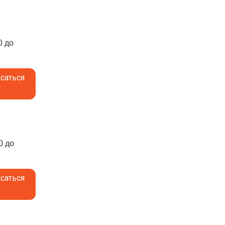
0 до
саться
0 до
саться