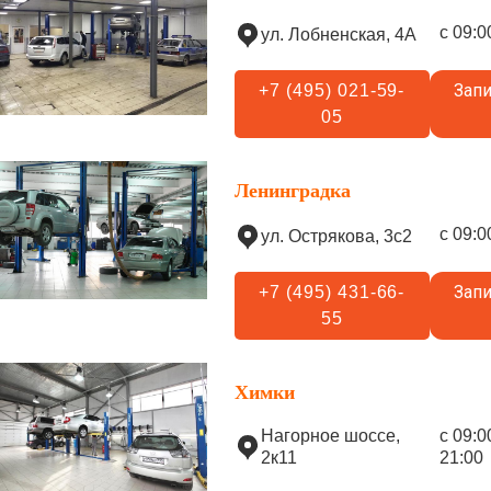
с 09:0
ул. Лобненская, 4А
Запи
+7 (495) 021-59-
05
Ленинградка
с 09:0
ул. Острякова, 3с2
Запи
+7 (495) 431-66-
55
Химки
Нагорное шоссе,
с 09:0
2к11
21:00