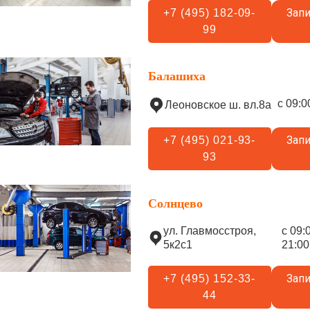
Запи
+7 (495) 182-09-
99
Балашиха
с 09:0
Леоновское ш. вл.8а
Запи
+7 (495) 021-93-
93
Солнцево
ул. Главмосстроя,
с 09:
5к2с1
21:00
Запи
+7 (495) 152-33-
44