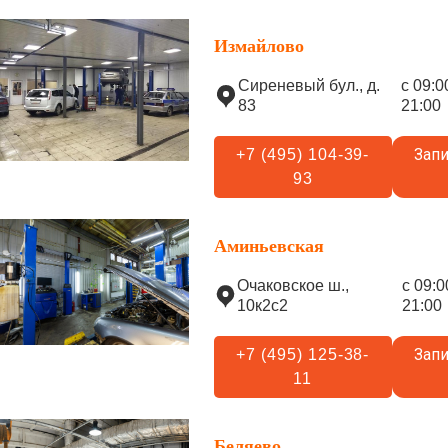
Измайлово
Сиреневый бул., д.
с 09:0
83
21:00
Запи
+7 (495) 104-39-
93
Аминьевская
Очаковское ш.,
с 09:0
10к2с2
21:00
Запи
+7 (495) 125-38-
11
Беляево