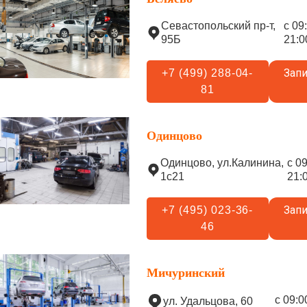
Севастопольский пр-т,
с 09
95Б
21:0
Запи
+7 (499) 288-04-
81
Одинцово
Одинцово, ул.Калинина,
с 0
1с21
21:
Запи
+7 (495) 023-36-
46
Мичуринский
с 09:0
ул. Удальцова, 60