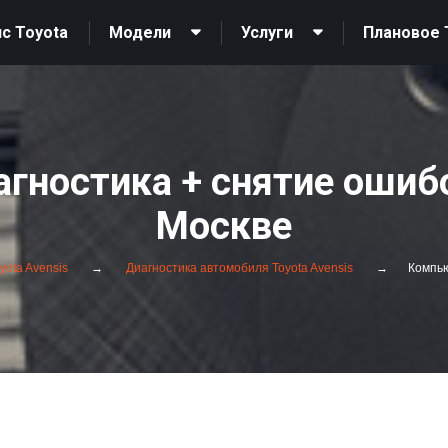
с Toyota
Модели
Услуги
Плановое 
гностика + снятие ошибок
Москве
yota Avensis
Диагностика автомобиля Toyota Avensis
Компью