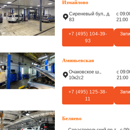
Измайлово
Сиреневый бул., д.
с 09:0
83
21:00
Запи
+7 (495) 104-39-
93
Аминьевская
Очаковское ш.,
с 09:0
10к2с2
21:00
Запи
+7 (495) 125-38-
11
Беляево
Севастопольский пр-т,
с 09