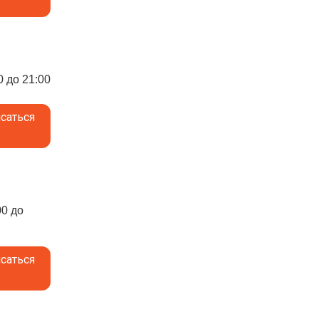
0 до 21:00
саться
00 до
саться