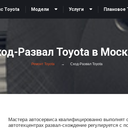
с Toyota
Модели
Услуги
Плановое 
од-Развал Toyota в Мос
Ремонт Toyota
Сход-Развал Toyota
Мастера автосервиса квалифицированно выполнят с
автотехцентрах развал-схождение регулируется с 