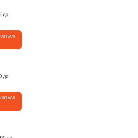
0 до
саться
0 до
саться
:00 до