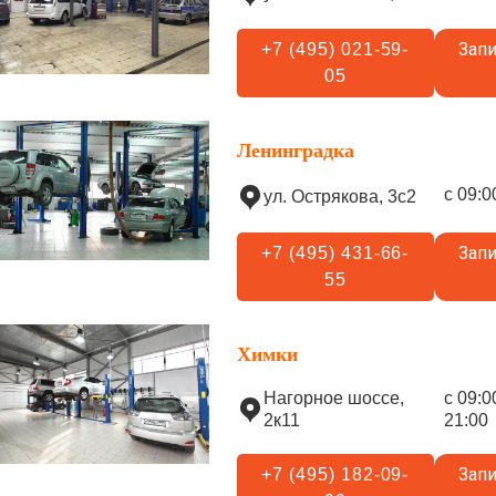
Запи
+7 (495) 021-59-
05
Ленинградка
с 09:0
ул. Острякова, 3с2
Запи
+7 (495) 431-66-
55
Химки
Нагорное шоссе,
с 09:0
2к11
21:00
Запи
+7 (495) 182-09-