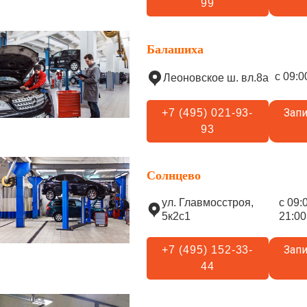
99
Балашиха
с 09:0
Леоновское ш. вл.8а
Запи
+7 (495) 021-93-
93
Солнцево
ул. Главмосстроя,
с 09:
5к2с1
21:00
Запи
+7 (495) 152-33-
44